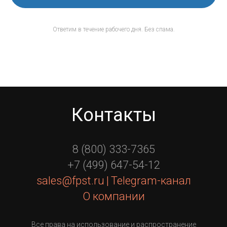
Ответим в течение рабочего дня. Без спама.
Контакты
8 (800) 333-7365
+7 (499) 647-54-12
sales@fpst.ru
|
Telegram-канал
О компании
Все права на использование и распространение