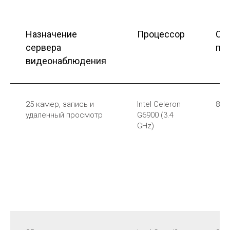
Назначение
Процессор
Оп
сервера
па
видеонаблюдения
25 камер, запись и
Intel Celeron
8 G
удаленный просмотр
G6900 (3.4
GHz)