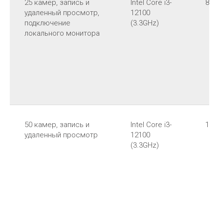
25 камер, запись и
Intel Core i3-
8 G
удаленный просмотр,
12100
подключение
(3.3GHz)
локального монитора
50 камер, запись и
Intel Core i3-
16 
удаленный просмотр
12100
(3.3GHz)