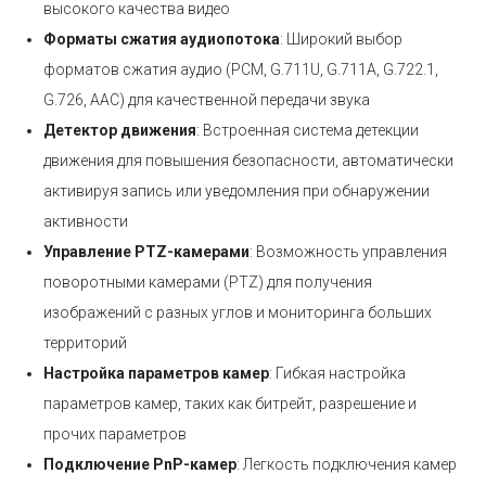
высокого качества видео
Форматы сжатия аудиопотока
: Широкий выбор
форматов сжатия аудио (PCM, G.711U, G.711A, G.722.1,
G.726, AAC) для качественной передачи звука
Детектор движения
: Встроенная система детекции
движения для повышения безопасности, автоматически
активируя запись или уведомления при обнаружении
активности
Управление PTZ-камерами
: Возможность управления
поворотными камерами (PTZ) для получения
изображений с разных углов и мониторинга больших
территорий
Настройка параметров камер
: Гибкая настройка
параметров камер, таких как битрейт, разрешение и
прочих параметров
Подключение PnP-камер
: Легкость подключения камер