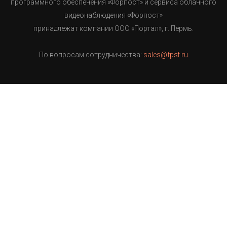
программного обеспечения «Форпост» и сервиса облачного
видеонаблюдения «Форпост»
принадлежат компании ООО «Портал», г. Пермь.
По вопросам сотрудничества:
sales@fpst.ru