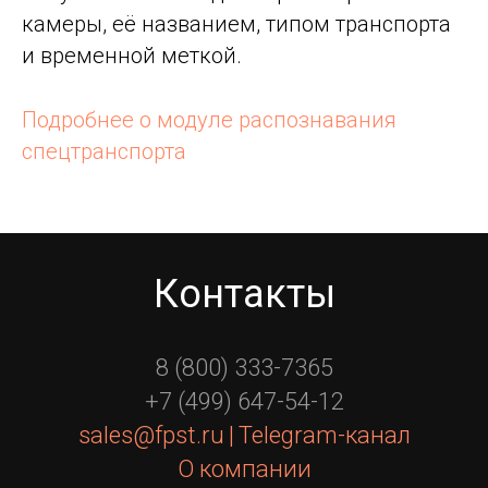
камеры, её названием, типом транспорта
и временной меткой.
Подробнее о модуле распознавания
спецтранспорта
Контакты
8 (800) 333-7365
+7 (499) 647-54-12
sales@fpst.ru
|
Telegram-канал
О компании